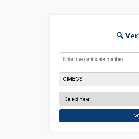
🔍 Ver
Ve